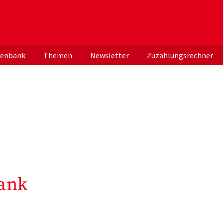
er deutschen ApothekerInnen
tenbank
Themen
Newsletter
Zuzahlungsrechner
ank