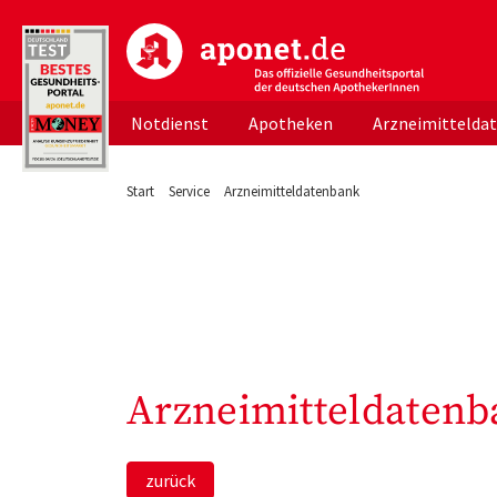
aponet.de - Das offizielle Gesundheitsportal d
Notdienst
Apotheken
Arzneimittelda
Start
Service
Arzneimitteldatenbank
Arzneimitteldatenb
zurück