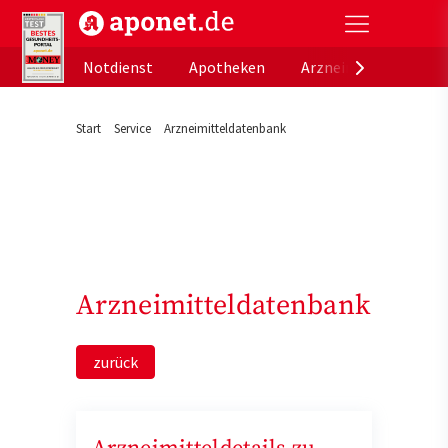
aponet.de - Das offizielle Gesundheitsportal der de
Notdienst
Apotheken
Arzneimitteldatenb
Start
Service
Arzneimitteldatenbank
Arzneimitteldatenbank
zurück