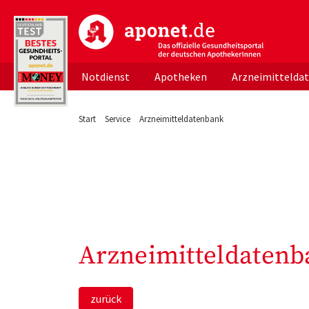
aponet.de - Das offizielle Gesundheitsportal d
Notdienst
Apotheken
Arzneimittelda
Start
Service
Arzneimitteldatenbank
Arzneimitteldatenb
zurück