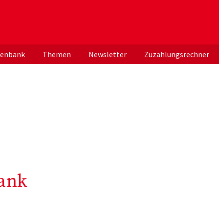
er deutschen ApothekerInnen
tenbank
Themen
Newsletter
Zuzahlungsrechner
ank