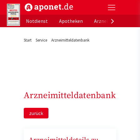
aponet.de - Das offizielle Gesundheitsportal der de
Notdienst
Apotheken
Arzneimitteldatenb
Start
Service
Arzneimitteldatenbank
Arzneimitteldatenbank
zurück