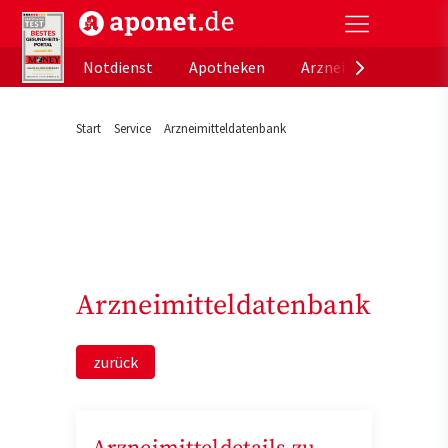
aponet.de - Das offizielle Gesundheitsportal der de
Notdienst
Apotheken
Arzneimitteldatenb
Start
Service
Arzneimitteldatenbank
Arzneimitteldatenbank
zurück