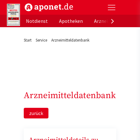
aponet.de - Das offizielle Gesundheitsportal der de
Notdienst
Apotheken
Arzneimitteldatenb
Start
Service
Arzneimitteldatenbank
Arzneimitteldatenbank
zurück