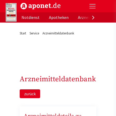
aponet.de - Das offizielle Gesundheitsportal der de
Notdienst
Apotheken
Arzneimitteldatenb
Start
Service
Arzneimitteldatenbank
Arzneimitteldatenbank
zurück