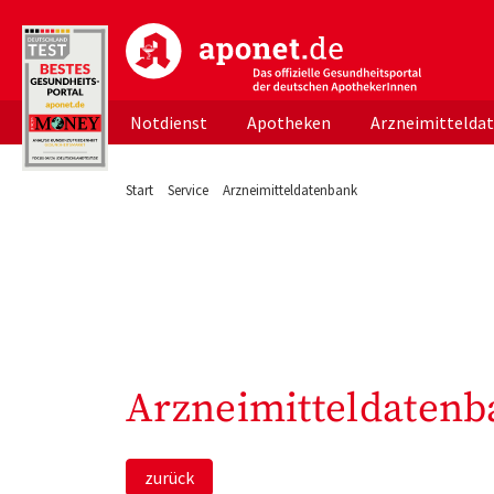
aponet.de - Das offizielle Gesundheitsportal d
Notdienst
Apotheken
Arzneimittelda
Start
Service
Arzneimitteldatenbank
Arzneimitteldatenb
zurück