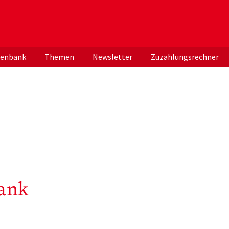
er deutschen ApothekerInnen
tenbank
Themen
Newsletter
Zuzahlungsrechner
ank