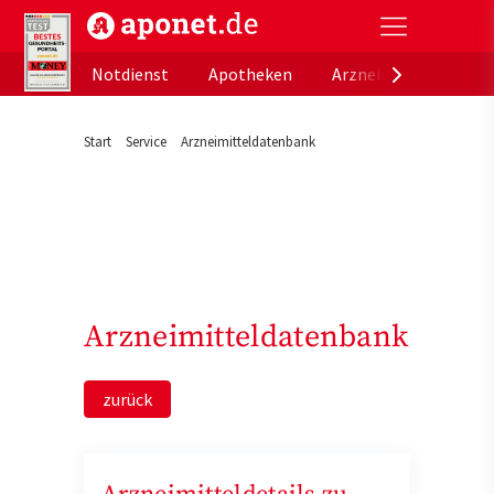
aponet.de - Das offizielle Gesundheitsportal der de
Notdienst
Apotheken
Arzneimitteldatenb
Start
Service
Arzneimitteldatenbank
Arzneimitteldatenbank
zurück