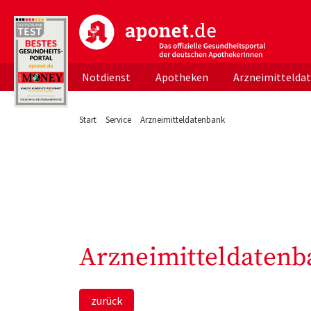
aponet.de - Das offizielle Gesundheitsportal d
Notdienst
Apotheken
Arzneimittelda
Start
Service
Arzneimitteldatenbank
Arzneimitteldatenb
zurück