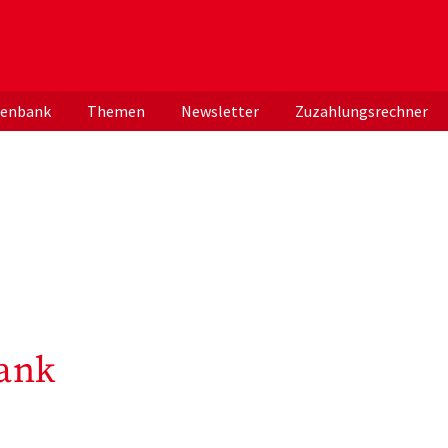
er deutschen ApothekerInnen
tenbank
Themen
Newsletter
Zuzahlungsrechner
ank