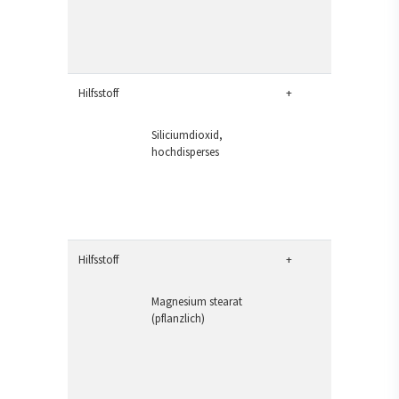
Hilfsstoff
+
Siliciumdioxid,
hochdisperses
Hilfsstoff
+
Magnesium stearat
(pflanzlich)