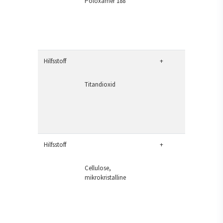
Poloxamer 188
Hilfsstoff
+
Titandioxid
Hilfsstoff
+
Cellulose,
mikrokristalline