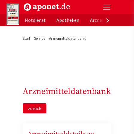
aponet.de - Das offizielle Gesundheitsportal der de
Notdienst
Apotheken
Arzneimitteldatenb
Start
Service
Arzneimitteldatenbank
Arzneimitteldatenbank
zurück