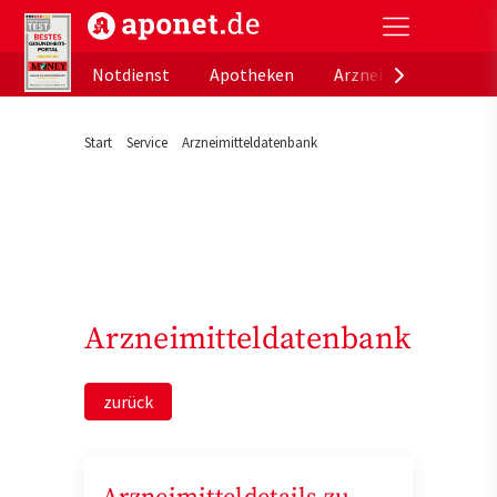
aponet.de - Das offizielle Gesundheitsportal der de
Notdienst
Apotheken
Arzneimitteldatenb
Start
Service
Arzneimitteldatenbank
Arzneimitteldatenbank
zurück