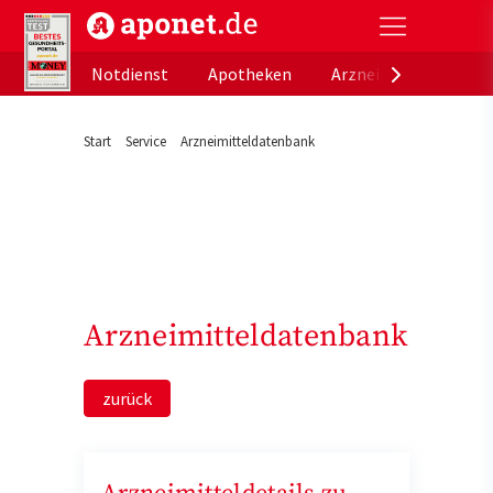
aponet.de - Das offizielle Gesundheitsportal der de
Notdienst
Apotheken
Arzneimitteldatenb
Start
Service
Arzneimitteldatenbank
Arzneimitteldatenbank
zurück