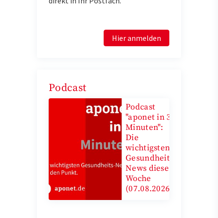
direkt in Ihr Postfach.
Hier anmelden
Podcast
Podcast
"aponet in 3
Minuten":
Die
wichtigsten
Gesundheits-
News diese
Woche
(07.08.2026)