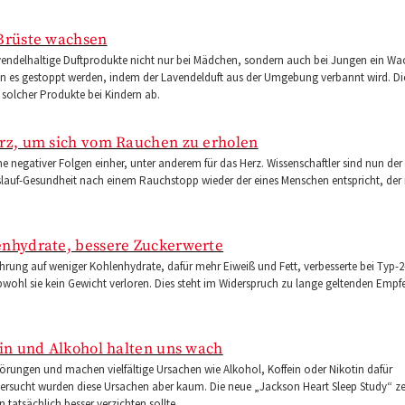
 Brüste wachsen
avendelhaltige Duftprodukte nicht nur bei Mädchen, sondern auch bei Jungen ein W
ann es gestoppt werden, indem der Lavendelduft aus der Umgebung verbannt wird. Di
solcher Produkte bei Kindern ab.
erz, um sich vom Rauchen zu erholen
 negativer Folgen einher, unter anderem für das Herz. Wissenschaftler sind nun der
lauf-Gesundheit nach einem Rauchstopp wieder der eines Menschen entspricht, der 
enhydrate, bessere Zuckerwerte
rung auf weniger Kohlenhydrate, dafür mehr Eiweiß und Fett, verbesserte bei Typ-2
bwohl sie kein Gewicht verloren. Dies steht im Widerspruch zu lange geltenden Emp
tin und Alkohol halten uns wach
törungen und machen vielfältige Ursachen wie Alkohol, Koffein oder Nikotin dafür
ntersucht wurden diese Ursachen aber kaum. Die neue „Jackson Heart Sleep Study“ ze
tatsächlich besser verzichten sollte.