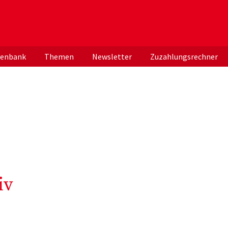
er deutschen ApothekerInnen
tenbank
Themen
Newsletter
Zuzahlungsrechner
iv