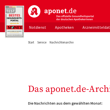
aponet.de - Das offizielle Gesundheitsportal d
Notdienst
Apotheken
Arzneimittelda
Start
Service
Nachrichtenarchiv
Das aponet.de-Arch
Die Nachrichten aus dem gewählten Monat: