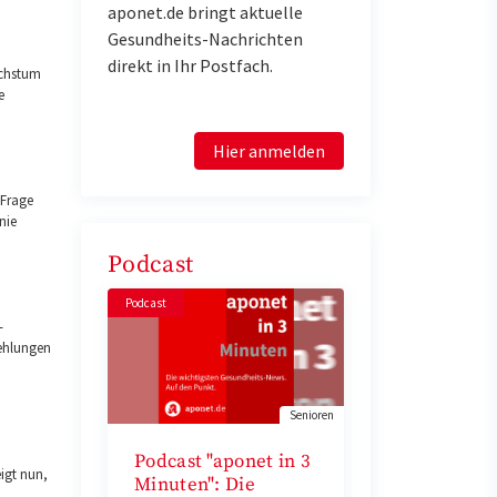
aponet.de bringt aktuelle
Gesundheits-Nachrichten
direkt in Ihr Postfach.
achstum
e
Hier anmelden
 Frage
nie
Podcast
Podcast
-
fehlungen
Senioren
Podcast "aponet in 3
igt nun,
Minuten": Die