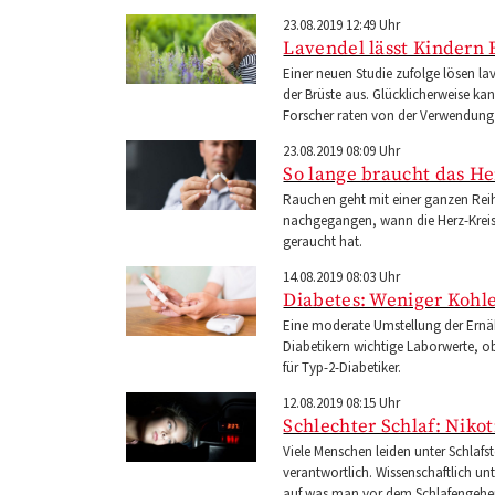
23.08.2019 12:49 Uhr
Lavendel lässt Kindern
Einer neuen Studie zufolge lösen l
der Brüste aus. Glücklicherweise k
Forscher raten von der Verwendung 
23.08.2019 08:09 Uhr
So lange braucht das H
Rauchen geht mit einer ganzen Reihe
nachgegangen, wann die Herz-Kreis
geraucht hat.
14.08.2019 08:03 Uhr
Diabetes: Weniger Kohl
Eine moderate Umstellung der Ernäh
Diabetikern wichtige Laborwerte, o
für Typ-2-Diabetiker.
12.08.2019 08:15 Uhr
Schlechter Schlaf: Niko
Viele Menschen leiden unter Schlafs
verantwortlich. Wissenschaftlich u
auf was man vor dem Schlafengehen 