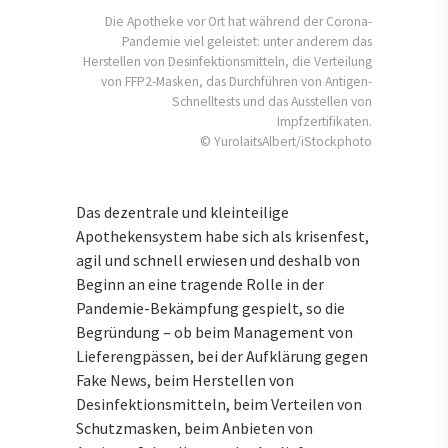
Die Apotheke vor Ort hat während der Corona-
Pandemie viel geleistet: unter anderem das
Herstellen von Desinfektionsmitteln, die Verteilung
von FFP2-Masken, das Durchführen von Antigen-
Schnelltests und das Ausstellen von
Impfzertifikaten.
© YurolaitsAlbert/iStockphoto
Das dezentrale und kleinteilige
Apothekensystem habe sich als krisenfest,
agil und schnell erwiesen und deshalb von
Beginn an eine tragende Rolle in der
Pandemie-Bekämpfung gespielt, so die
Begründung – ob beim Management von
Lieferengpässen, bei der Aufklärung gegen
Fake News, beim Herstellen von
Desinfektionsmitteln, beim Verteilen von
Schutzmasken, beim Anbieten von