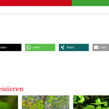
osten
teilen
teilen
mail
essieren