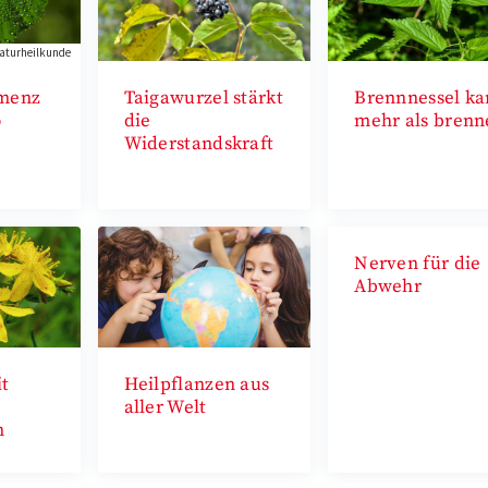
aturheilkunde
emenz
Taigawurzel stärkt
Brennnessel k
o
die
mehr als brenn
Widerstandskraft
Nerven für die
Abwehr
t
Heilpflanzen aus
aller Welt
n