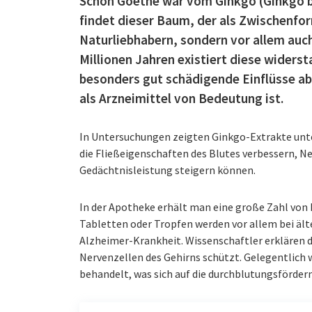
Schon Goethe war vom Ginkgo (Ginkgo bi
findet dieser Baum, der als Zwischenfo
Naturliebhabern, sondern vor allem auch
Millionen Jahren existiert diese widers
besonders gut schädigende Einflüsse ab
als Arzneimittel von Bedeutung ist.
In Untersuchungen zeigten Ginkgo-Extrakte unte
die Fließeigenschaften des Blutes verbessern, 
Gedächtnisleistung steigern können.
In der Apotheke erhält man eine große Zahl von 
Tabletten oder Tropfen werden vor allem bei äl
Alzheimer-Krankheit. Wissenschaftler erklären 
Nervenzellen des Gehirns schützt. Gelegentlich
behandelt, was sich auf die durchblutungsförder