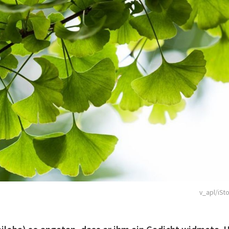
v_apl/iSt