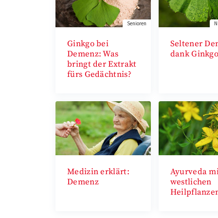
Senioren
N
Ginkgo bei
Seltener D
Demenz: Was
dank Ginkg
bringt der Extrakt
fürs Gedächtnis?
Medizin erklärt:
Ayurveda mi
Demenz
westlichen
Heilpflanze