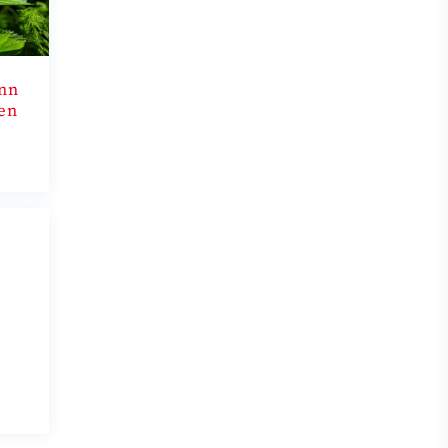
ann
en