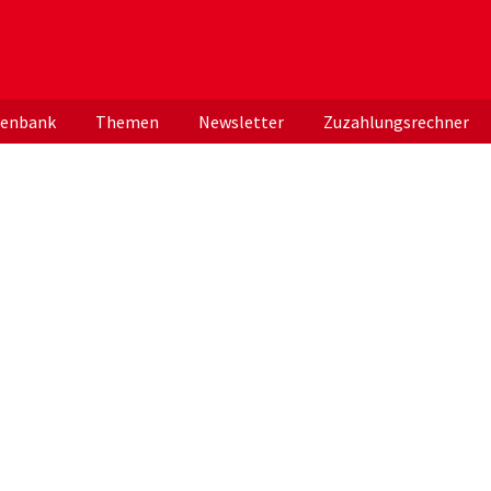
er deutschen ApothekerInnen
tenbank
Themen
Newsletter
Zuzahlungsrechner