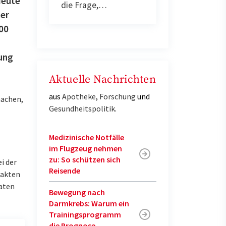
Heute
die Frage,…
ter
00
ung
Aktuelle Nachrichten
aus
Apotheke
,
Forschung
und
machen,
Gesundheitspolitik
.
Medizinische Notfälle
im Flugzeug nehmen
zu: So schützen sich
i der
Reisende
takten
raten
Bewegung nach
Darmkrebs: Warum ein
Trainingsprogramm
die Prognose