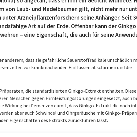
loba) so angetan, dass er ihm ein Gedicht widmete. 
rm von Laub- und Nadelbäumen gilt, nicht mehr nur un
 unter Arzneipflanzenforschern seine Anhänger. Seit 3
tandsfähige Art auf der Erde. Offenbar kann der Ginkgo
wehren – eine Eigenschaft, die auch für seine Anwend
r anderem, dass sie gefährliche Sauerstoffradikale unschädlich 
Nervenzellen vor krankmachenden Einflüssen abschirmen und die
Präparaten, die standardisierten Ginkgo-Extrakt enthalten. Diese
teren Menschen gegen Hirnleistungsstörungen eingesetzt, auch be
die Wirkung bei Demenzen damit, dass Ginkgo-Extrakt die noch in
 werden aber auch Schwindel und Ohrgeräusche mit Ginkgo-Präpa
nden Eigenschaften des Extrakts zurückführen lässt.