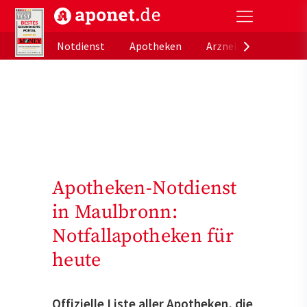
aponet.de - Das offizielle Gesundheitsportal der de
Notdienst
Apotheken
Arzneimitteldatenb
Apotheken-Notdienst
in Maulbronn:
Notfallapotheken für
heute
Offizielle Liste aller Apotheken, die