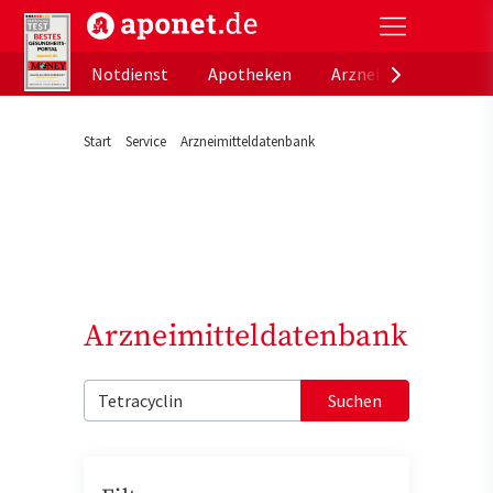
aponet.de - Das offizielle Gesundheitsportal der de
Notdienst
Apotheken
Arzneimitteldatenb
Start
Service
Arzneimitteldatenbank
Arzneimitteldatenbank
Suchen