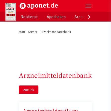
aponet.de - Das offizielle Gesundheitsportal der de
Notdienst
Apotheken
Arzneimitteldatenb
Start
Service
Arzneimitteldatenbank
Arzneimitteldatenbank
zurück