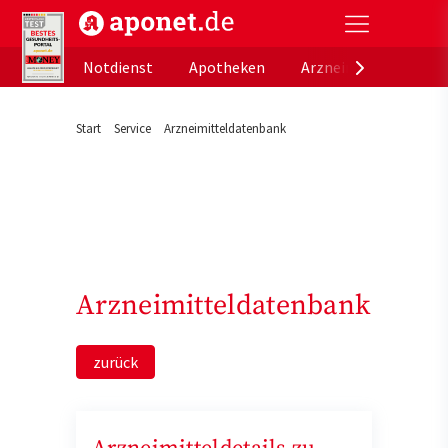
aponet.de - Das offizielle Gesundheitsportal der de
Notdienst
Apotheken
Arzneimitteldatenb
Start
Service
Arzneimitteldatenbank
Arzneimitteldatenbank
zurück