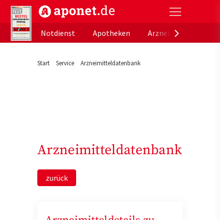
aponet.de - Das offizielle Gesundheitsportal der de
Notdienst
Apotheken
Arzneimitteldatenb
Start
Service
Arzneimitteldatenbank
Arzneimitteldatenbank
zurück