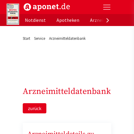
aponet.de - Das offizielle Gesundheitsportal der de
Notdienst
Apotheken
Arzneimitteldatenb
Start
Service
Arzneimitteldatenbank
Arzneimitteldatenbank
zurück