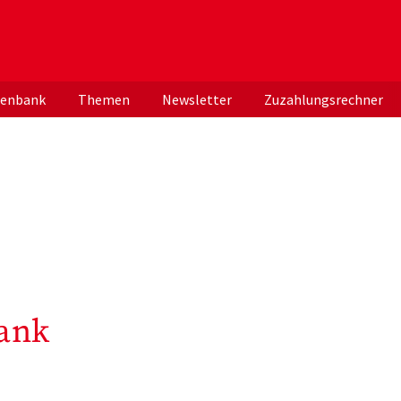
er deutschen ApothekerInnen
tenbank
Themen
Newsletter
Zuzahlungsrechner
ank