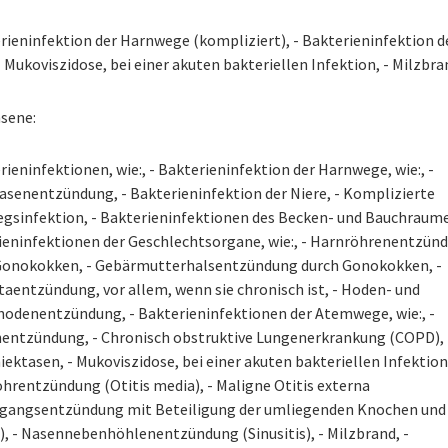
rieninfektion der Harnwege (kompliziert), - Bakterieninfektion d
- Mukoviszidose, bei einer akuten bakteriellen Infektion, - Milzbra
sene:
rieninfektionen, wie:, - Bakterieninfektion der Harnwege, wie:, -
asenentzündung, - Bakterieninfektion der Niere, - Komplizierte
gsinfektion, - Bakterieninfektionen des Becken- und Bauchraume
ieninfektionen der Geschlechtsorgane, wie:, - Harnröhrenentzün
Gonokokken, - Gebärmutterhalsentzündung durch Gonokokken, -
aentzündung, vor allem, wenn sie chronisch ist, - Hoden- und
odenentzündung, - Bakterieninfektionen der Atemwege, wie:, -
entzündung, - Chronisch obstruktive Lungenerkrankung (COPD), 
ektasen, - Mukoviszidose, bei einer akuten bakteriellen Infektion,
hrentzündung (Otitis media), - Maligne Otitis externa
gangsentzündung mit Beteiligung der umliegenden Knochen und
), - Nasennebenhöhlenentzündung (Sinusitis), - Milzbrand, -