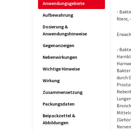
Anwendungsgebiete
- Bakte
Aufbewahrung
Niere, 
Dosierung &
Anwendungshinweise
Erwach
Gegenanzeigen
- Bakte
Harnbl
Nebenwirkungen
Harnwe
Wichtige Hinweise
Bakter
durch 
Wirkung
Prostat
Nebenh
Zusammensetzung
Lungen
Packungsdaten
Bronchi
Mittelo
Beipackzettel &
(Gehör
Abbildungen
Nerven