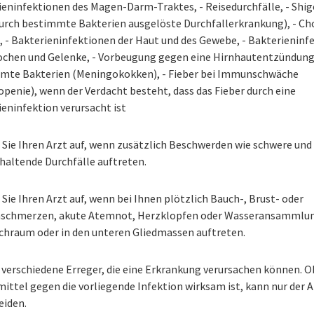
ieninfektionen des Magen-Darm-Traktes, - Reisedurchfälle, - Shig
urch bestimmte Bakterien ausgelöste Durchfallerkrankung), - Cho
, - Bakterieninfektionen der Haut und des Gewebe, - Bakterieninf
ochen und Gelenke, - Vorbeugung gegen eine Hirnhautentzündung
mte Bakterien (Meningokokken), - Fieber bei Immunschwäche
penie), wenn der Verdacht besteht, dass das Fieber durch eine
eninfektion verursacht ist
 Sie Ihren Arzt auf, wenn zusätzlich Beschwerden wie schwere und
haltende Durchfälle auftreten.
Sie Ihren Arzt auf, wenn bei Ihnen plötzlich Bauch-, Brust- oder
schmerzen, akute Atemnot, Herzklopfen oder Wasseransammlu
chraum oder in den unteren Gliedmassen auftreten.
 verschiedene Erreger, die eine Erkrankung verursachen können. O
ittel gegen die vorliegende Infektion wirksam ist, kann nur der A
eiden.