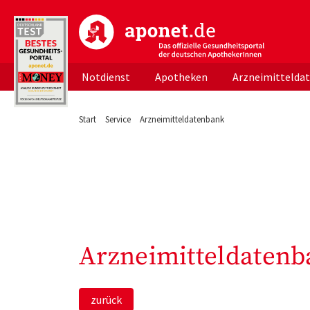
aponet.de - Das offizielle Gesundheitsportal d
Notdienst
Apotheken
Arzneimittelda
Start
Service
Arzneimitteldatenbank
Arzneimitteldatenb
zurück