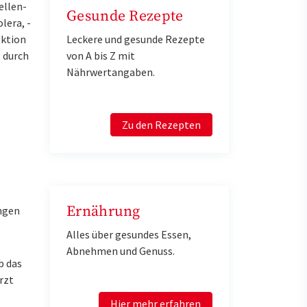
ellen-
Gesunde Rezepte
lera, -
Leckere und gesunde Rezepte
ektion
von A bis Z mit
 durch
Nährwertangaben.
Zu den Rezepten
Ernährung
ngen
Alles über gesundes Essen,
Abnehmen und Genuss.
b das
rzt
Hier mehr erfahren