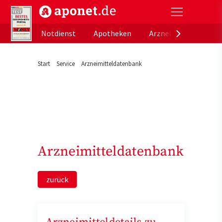
aponet.de - Das offizielle Gesundheitsportal der de
Notdienst
Apotheken
Arzneimitteldatenb
Start
Service
Arzneimitteldatenbank
Arzneimitteldatenbank
zurück