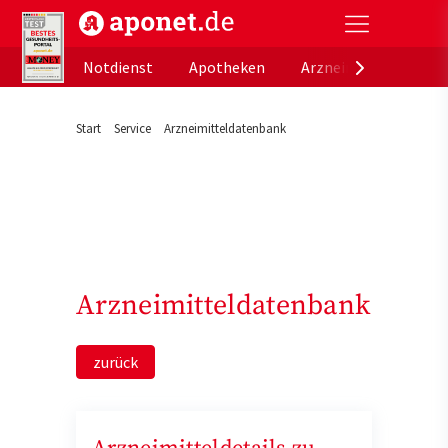
aponet.de - Das offizielle Gesundheitsportal der de
Notdienst
Apotheken
Arzneimitteldatenb
Start
Service
Arzneimitteldatenbank
Arzneimitteldatenbank
zurück