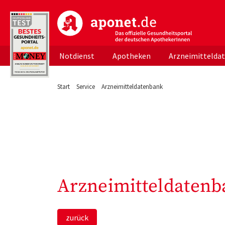
aponet.de - Das offizielle Gesundheitsportal d
Notdienst
Apotheken
Arzneimittelda
Start
Service
Arzneimitteldatenbank
Arzneimitteldatenb
zurück