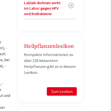
Lablab-Bohnen wirkt
im Labor gegen HPV
und Krebskeime
e
Heilpflanzenlexikon
r), -
isch
Kompakte Informationen zu
e, bei
über 130 bekannten
), -
Heilpflanzen gibt es in diesem
Lexikon.
 -
e
Zum Lexikon
ut und
ber