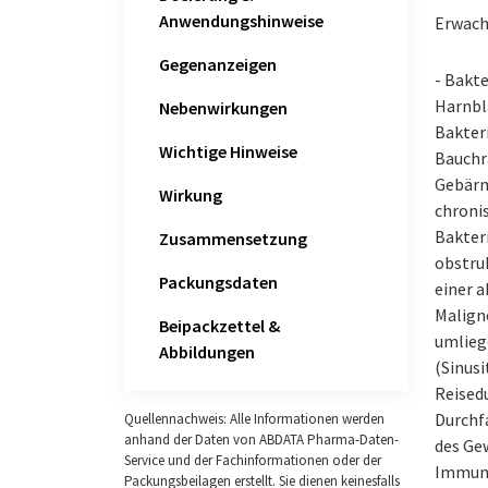
Anwendungshinweise
Erwach
Gegenanzeigen
- Bakte
Harnbl
Nebenwirkungen
Bakteri
Wichtige Hinweise
Bauchr
Gebärm
Wirkung
chroni
Bakter
Zusammensetzung
obstru
Packungsdaten
einer a
Malign
Beipackzettel &
umlieg
Abbildungen
(Sinusi
Reised
Durchfa
Quellennachweis: Alle Informationen werden
anhand der Daten von ABDATA Pharma-Daten-
des Gew
Service und der Fachinformationen oder der
Immuns
Packungsbeilagen erstellt. Sie dienen keinesfalls