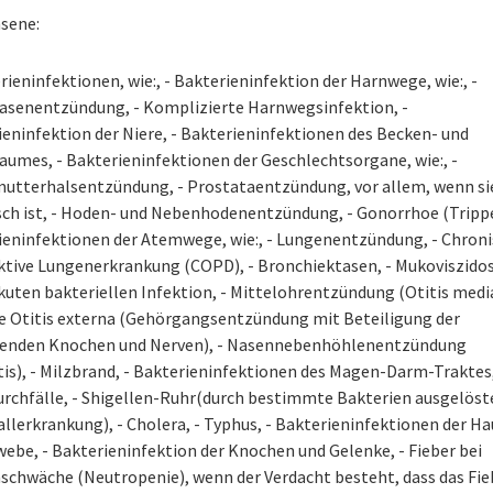
sene:
rieninfektionen, wie:, - Bakterieninfektion der Harnwege, wie:, -
asenentzündung, - Komplizierte Harnwegsinfektion, -
eninfektion der Niere, - Bakterieninfektionen des Becken- und
aumes, - Bakterieninfektionen der Geschlechtsorgane, wie:, -
utterhalsentzündung, - Prostataentzündung, vor allem, wenn si
sch ist, - Hoden- und Nebenhodenentzündung, - Gonorrhoe (Trippe
ieninfektionen der Atemwege, wie:, - Lungenentzündung, - Chron
ktive Lungenerkrankung (COPD), - Bronchiektasen, - Mukoviszidos
kuten bakteriellen Infektion, - Mittelohrentzündung (Otitis media
e Otitis externa (Gehörgangsentzündung mit Beteiligung der
enden Knochen und Nerven), - Nasennebenhöhlenentzündung
tis), - Milzbrand, - Bakterieninfektionen des Magen-Darm-Traktes,
urchfälle, - Shigellen-Ruhr(durch bestimmte Bakterien ausgelöst
llerkrankung), - Cholera, - Typhus, - Bakterieninfektionen der Ha
ebe, - Bakterieninfektion der Knochen und Gelenke, - Fieber bei
chwäche (Neutropenie), wenn der Verdacht besteht, dass das Fie