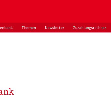
er deutschen ApothekerInnen
tenbank
Themen
Newsletter
Zuzahlungsrechner
ank