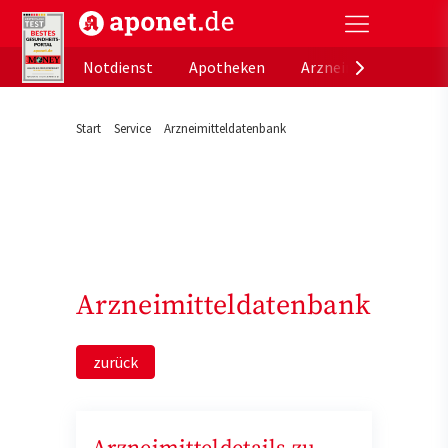
aponet.de - Das offizielle Gesundheitsportal der de
Notdienst
Apotheken
Arzneimitteldatenb
Start
Service
Arzneimitteldatenbank
Arzneimitteldatenbank
zurück