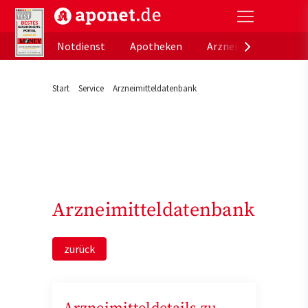
aponet.de - Das offizielle Gesundheitsportal der de
Notdienst
Apotheken
Arzneimitteldatenb
Start
Service
Arzneimitteldatenbank
Arzneimitteldatenbank
zurück