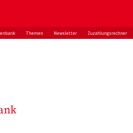
er deutschen ApothekerInnen
tenbank
Themen
Newsletter
Zuzahlungsrechner
ank