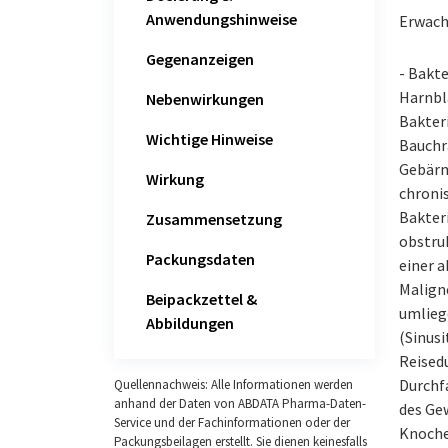
Anwendungshinweise
Erwach
Gegenanzeigen
- Bakte
Harnbl
Nebenwirkungen
Bakteri
Wichtige Hinweise
Bauchr
Gebärm
Wirkung
chroni
Bakter
Zusammensetzung
obstru
Packungsdaten
einer a
Malign
Beipackzettel &
umlieg
Abbildungen
(Sinusi
Reised
Durchfa
Quellennachweis: Alle Informationen werden
anhand der Daten von ABDATA Pharma-Daten-
des Ge
Service und der Fachinformationen oder der
Knoche
Packungsbeilagen erstellt. Sie dienen keinesfalls