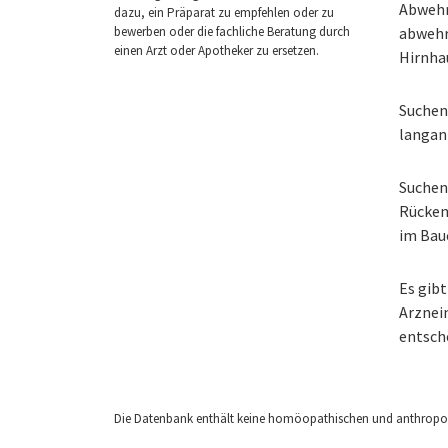
Abwehr
dazu, ein Präparat zu empfehlen oder zu
bewerben oder die fachliche Beratung durch
abwehr
einen Arzt oder Apotheker zu ersetzen.
Hirnha
Suchen
langan
Suchen 
Rücken
im Bau
Es gibt
Arzneim
entsch
Die Datenbank enthält keine homöopathischen und anthropos