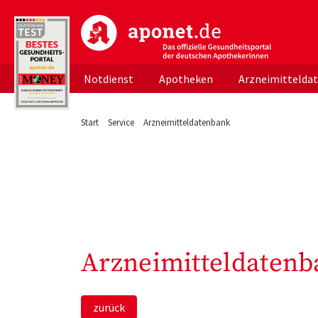
aponet.de - Das offizielle Gesundheitsportal d
Notdienst
Apotheken
Arzneimittelda
Start
Service
Arzneimitteldatenbank
Arzneimitteldatenb
zurück