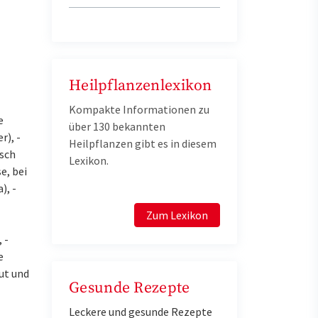
Heilpflanzenlexikon
Kompakte Informationen zu
e
über 130 bekannten
r), -
Heilpflanzen gibt es in diesem
isch
Lexikon.
e, bei
), -
Zum Lexikon
 -
e
ut und
Gesunde Rezepte
Leckere und gesunde Rezepte