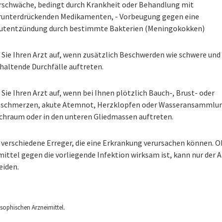
schwäche, bedingt durch Krankheit oder Behandlung mit
unterdrückenden Medikamenten, - Vorbeugung gegen eine
utentzündung durch bestimmte Bakterien (Meningokokken)
 Sie Ihren Arzt auf, wenn zusätzlich Beschwerden wie schwere und
haltende Durchfälle auftreten.
Sie Ihren Arzt auf, wenn bei Ihnen plötzlich Bauch-, Brust- oder
schmerzen, akute Atemnot, Herzklopfen oder Wasseransammlu
chraum oder in den unteren Gliedmassen auftreten.
 verschiedene Erreger, die eine Erkrankung verursachen können. O
ittel gegen die vorliegende Infektion wirksam ist, kann nur der A
eiden.
ophischen Arzneimittel.