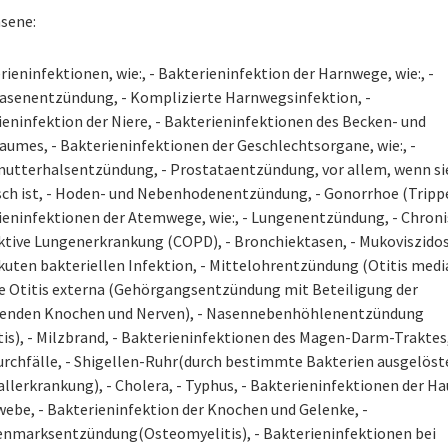
sene:
rieninfektionen, wie:, - Bakterieninfektion der Harnwege, wie:, -
asenentzündung, - Komplizierte Harnwegsinfektion, -
eninfektion der Niere, - Bakterieninfektionen des Becken- und
aumes, - Bakterieninfektionen der Geschlechtsorgane, wie:, -
utterhalsentzündung, - Prostataentzündung, vor allem, wenn si
sch ist, - Hoden- und Nebenhodenentzündung, - Gonorrhoe (Trippe
ieninfektionen der Atemwege, wie:, - Lungenentzündung, - Chron
ktive Lungenerkrankung (COPD), - Bronchiektasen, - Mukoviszidos
kuten bakteriellen Infektion, - Mittelohrentzündung (Otitis media
e Otitis externa (Gehörgangsentzündung mit Beteiligung der
enden Knochen und Nerven), - Nasennebenhöhlenentzündung
tis), - Milzbrand, - Bakterieninfektionen des Magen-Darm-Traktes,
urchfälle, - Shigellen-Ruhr(durch bestimmte Bakterien ausgelöst
llerkrankung), - Cholera, - Typhus, - Bakterieninfektionen der Ha
webe, - Bakterieninfektion der Knochen und Gelenke, -
nmarksentzündung(Osteomyelitis), - Bakterieninfektionen bei