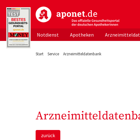
aponet.de - Das offizielle Gesundheitsportal d
Notdienst
Apotheken
Arzneimittelda
Start
Service
Arzneimitteldatenbank
Arzneimitteldatenb
zurück