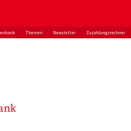
er deutschen ApothekerInnen
tenbank
Themen
Newsletter
Zuzahlungsrechner
ank