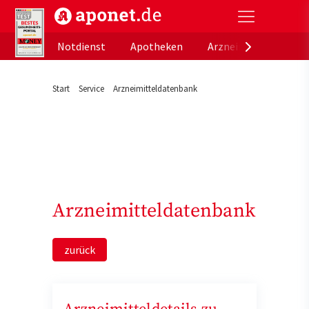
aponet.de - Das offizielle Gesundheitsportal der de
Notdienst
Apotheken
Arzneimitteldatenb
Start
Service
Arzneimitteldatenbank
Arzneimitteldatenbank
zurück