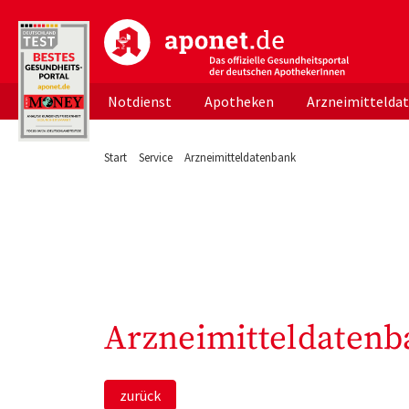
aponet.de - Das offizielle Gesundheitsportal d
Notdienst
Apotheken
Arzneimittelda
Start
Service
Arzneimitteldatenbank
Arzneimitteldatenb
zurück