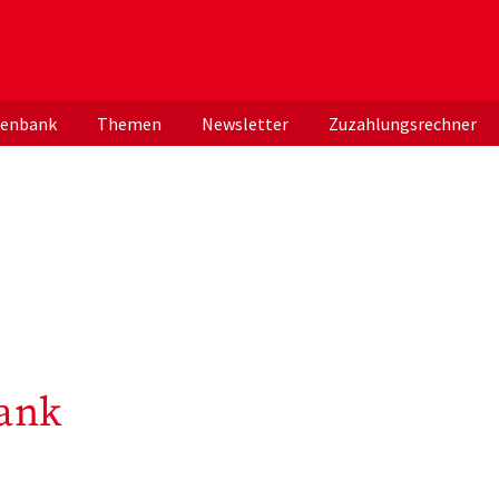
er deutschen ApothekerInnen
tenbank
Themen
Newsletter
Zuzahlungsrechner
ank