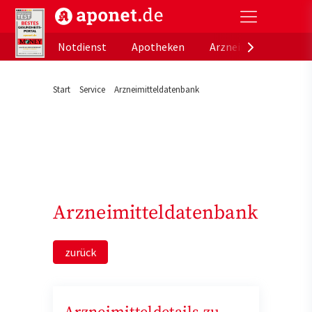
aponet.de - Das offizielle Gesundheitsportal der de
Notdienst
Apotheken
Arzneimitteldatenb
Start
Service
Arzneimitteldatenbank
Arzneimitteldatenbank
zurück