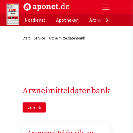
aponet.de - Das offizielle Gesundheitsportal der de
Notdienst
Apotheken
Arzneimitteldatenb
Start
Service
Arzneimitteldatenbank
Arzneimitteldatenbank
zurück