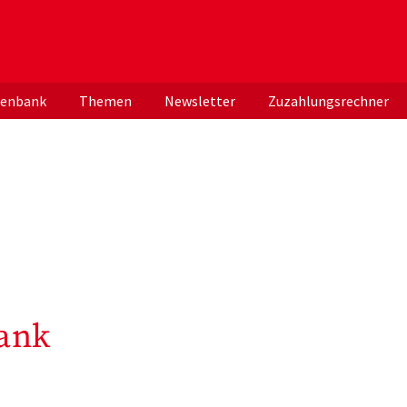
er deutschen ApothekerInnen
tenbank
Themen
Newsletter
Zuzahlungsrechner
ank