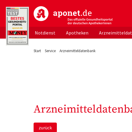
aponet.de - Das offizielle Gesundheitsportal d
Notdienst
Apotheken
Arzneimittelda
Start
Service
Arzneimitteldatenbank
Arzneimitteldatenb
zurück