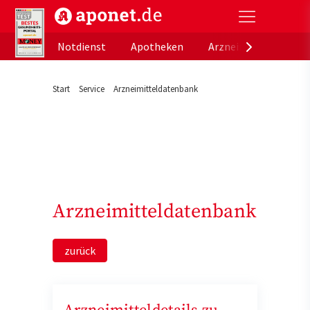
aponet.de - Das offizielle Gesundheitsportal der de
Notdienst
Apotheken
Arzneimitteldatenb
Start
Service
Arzneimitteldatenbank
Arzneimitteldatenbank
zurück