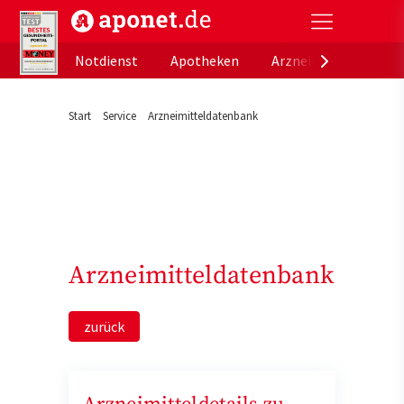
aponet.de - Das offizielle Gesundheitsportal der de
Notdienst
Apotheken
Arzneimitteldatenb
Start
Service
Arzneimitteldatenbank
Arzneimitteldatenbank
zurück