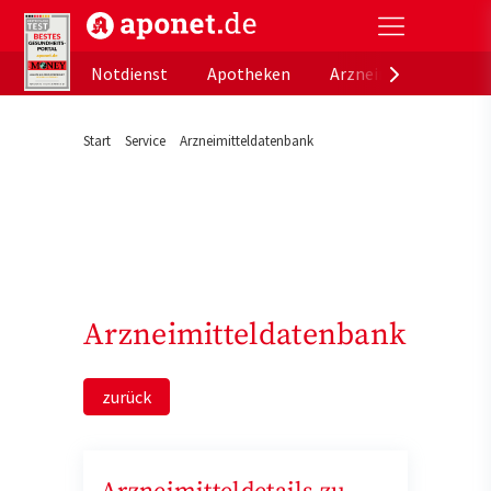
aponet.de - Das offizielle Gesundheitsportal der de
Notdienst
Apotheken
Arzneimitteldatenb
Start
Service
Arzneimitteldatenbank
Arzneimitteldatenbank
zurück