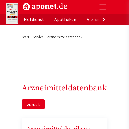
aponet.de - Das offizielle Gesundheitsportal der de
Notdienst
Apotheken
Arzneimitteldatenb
Start
Service
Arzneimitteldatenbank
Arzneimitteldatenbank
zurück