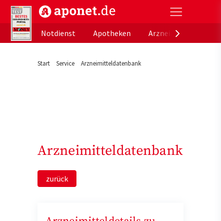
aponet.de - Das offizielle Gesundheitsportal der de
Notdienst
Apotheken
Arzneimitteldatenb
Start
Service
Arzneimitteldatenbank
Arzneimitteldatenbank
zurück