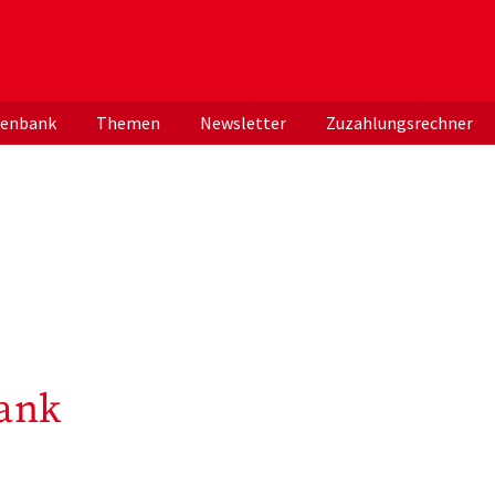
er deutschen ApothekerInnen
tenbank
Themen
Newsletter
Zuzahlungsrechner
ank