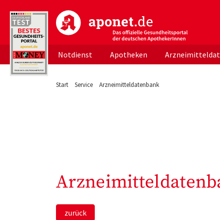
aponet.de - Das offizielle Gesundheitsportal d
Notdienst
Apotheken
Arzneimittelda
Start
Service
Arzneimitteldatenbank
Arzneimitteldatenb
zurück