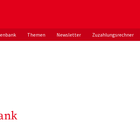
er deutschen ApothekerInnen
tenbank
Themen
Newsletter
Zuzahlungsrechner
ank