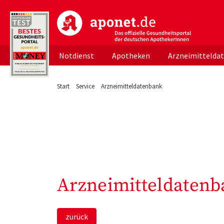
aponet.de - Das offizielle Gesundheitsportal d
Notdienst
Apotheken
Arzneimittelda
Start
Service
Arzneimitteldatenbank
Arzneimitteldatenb
zurück