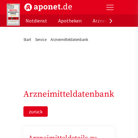
aponet.de - Das offizielle Gesundheitsportal der de
Notdienst
Apotheken
Arzneimitteldatenb
Start
Service
Arzneimitteldatenbank
Arzneimitteldatenbank
zurück