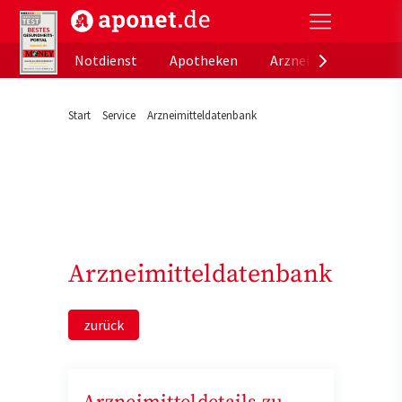
aponet.de - Das offizielle Gesundheitsportal der de
Notdienst
Apotheken
Arzneimitteldatenb
Start
Service
Arzneimitteldatenbank
Arzneimitteldatenbank
zurück