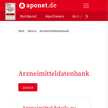
aponet.de - Das offizielle Gesundheitsportal der de
Notdienst
Apotheken
Arzneimitteldatenb
Start
Service
Arzneimitteldatenbank
Arzneimitteldatenbank
zurück