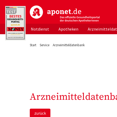
aponet.de - Das offizielle Gesundheitsportal d
Notdienst
Apotheken
Arzneimittelda
Start
Service
Arzneimitteldatenbank
Arzneimitteldatenb
zurück