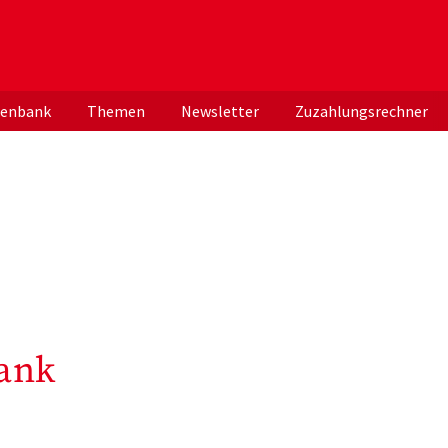
er deutschen ApothekerInnen
tenbank
Themen
Newsletter
Zuzahlungsrechner
ank