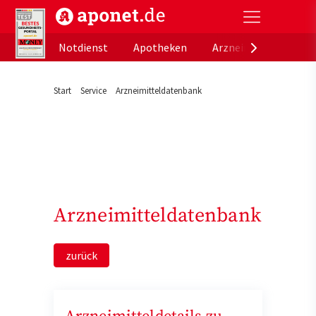
aponet.de - Das offizielle Gesundheitsportal der de
Notdienst
Apotheken
Arzneimitteldatenb
Start
Service
Arzneimitteldatenbank
Arzneimitteldatenbank
zurück