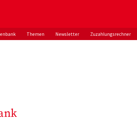
er deutschen ApothekerInnen
tenbank
Themen
Newsletter
Zuzahlungsrechner
ank