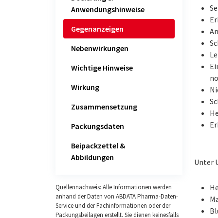
Se
Anwendungshinweise
Er
Gegenanzeigen
An
Sc
Nebenwirkungen
Le
Ei
Wichtige Hinweise
no
Wirkung
Ni
Sc
Zusammensetzung
He
Er
Packungsdaten
Beipackzettel &
Abbildungen
Unter 
He
Quellennachweis: Alle Informationen werden
anhand der Daten von ABDATA Pharma-Daten-
M
Service und der Fachinformationen oder der
Bl
Packungsbeilagen erstellt. Sie dienen keinesfalls