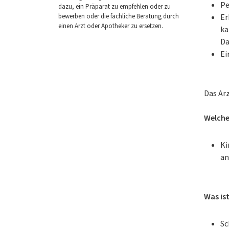
Pe
dazu, ein Präparat zu empfehlen oder zu
bewerben oder die fachliche Beratung durch
Er
einen Arzt oder Apotheker zu ersetzen.
ka
Da
Ei
Das Arz
Welche
Ki
an
Was is
Sc