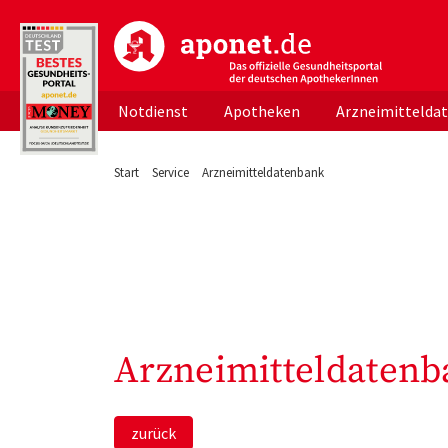
aponet.de - Das offizielle Gesundheitsportal d
Notdienst
Apotheken
Arzneimittelda
Start
Service
Arzneimitteldatenbank
Arzneimitteldatenb
zurück