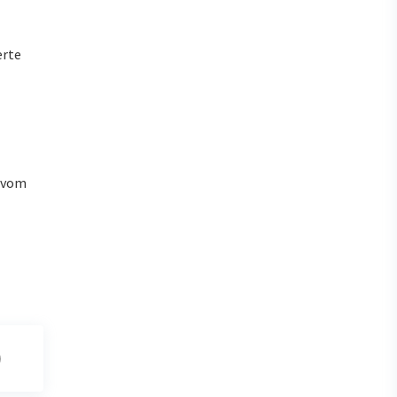
erte
u vom