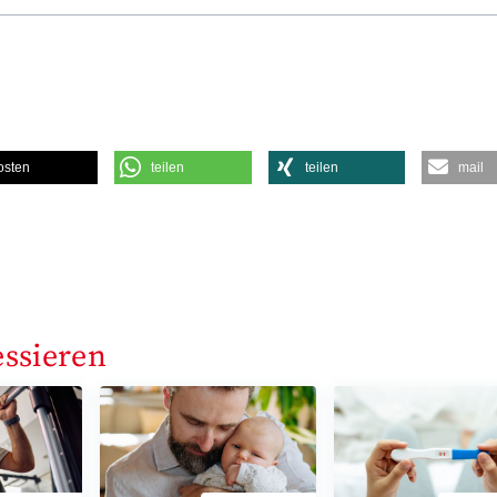
osten
teilen
teilen
mail
essieren