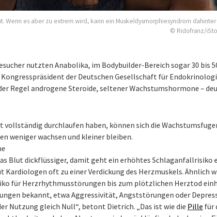
gut. Wenn es aber zu extrem wird, kann ein Muskeldysmorphiesyndrom dahinter
© Ridofranz/iSt
esucher nutzten Anabolika, im Bodybuilder-Bereich sogar 30 bis 5
, Kongresspräsident der Deutschen Gesellschaft für Endokrinologi
 der Regel androgene Steroide, seltener Wachstumshormone – deu
cht vollständig durchlaufen haben, können sich die Wachstumsfuge
hen weniger wachsen und kleiner bleiben.
ne
 Blut dickflüssiger, damit geht ein erhöhtes Schlaganfallrisiko e
 Kardiologen oft zu einer Verdickung des Herzmuskels. Ähnlich w
iko für Herzrhythmusstörungen bis zum plötzlichen Herztod einh
rungen bekannt, etwa Aggressivität, Angststörungen oder Depress
der Nutzung gleich Null“, betont Dietrich. „Das ist wie die
Pille
für