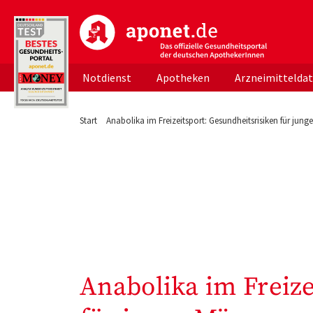
aponet.de - Das offizielle Gesundheitsportal d
Notdienst
Apotheken
Arzneimittelda
Start
Anabolika im Freizeitsport: Gesundheitsrisiken für jung
Anabolika im Freize