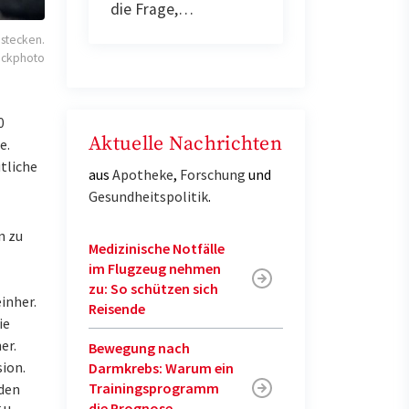
die Frage,…
 stecken.
ockphoto
0
Aktuelle Nachrichten
e.
tliche
aus
Apotheke
,
Forschung
und
Gesundheitspolitik
.
n zu
Medizinische Notfälle
im Flugzeug nehmen
zu: So schützen sich
inher.
Reisende
ie
er.
Bewegung nach
ion.
Darmkrebs: Warum ein
Trainingsprogramm
 den
die Prognose