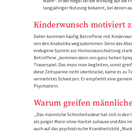
Mann“. In der Regel sei die Wirkung auf die 
langjähriger Nutzung bekannt, bei denen auch
Kinderwunsch motiviert 
Daher kommen häufig Betroffene mit Kinderwunsc
von den Anabolika wegzukommen. Denn das Absetze
endogene System zur Homonausschüttung stark her
Betroffene „kommen dann von ganz hohen Spiegeln 
Trauerspiel. Das muss man begleiten, sonst grei
diese Zeitspanne nicht überbrücke, käme es z
vermehrtes Schwitzen. Er empfiehlt eine geme
Psychiatern.
Warum greifen männliche
„Das männliche Schönheitsideal hat sich in den 
als junger Mann ohne Hantel zuhause und Abo im
auch auf das psychiatrische Krankheitsbild „Mus