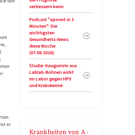
älle von
verbessern kann
Podcast "aponet in 3
Minuten": Die
wichtigsten
, um
Gesundheits-News
ne,
diese Woche
t.
(07.08.2026)
n
Studie: Kaugummi aus
n man
Lablab-Bohnen wirkt
er
im Labor gegen HPV
und Krebskeime
e man
ist er
Krankheiten von A -