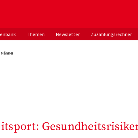
er deutschen ApothekerInnen
tenbank
Themen
Newsletter
Zuzahlungsrechner
e Männer
itsport: Gesundheitsrisike