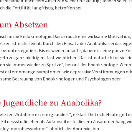
Fruchtbarkeit nach dem Absetzen wieder rückläufig; Jedoch seien F
 die Fertilität langfristig betroffen sei.
zum Absetzen
h in die Endokrinologie. Das sei auch eine wirksame Motivation
n ist nicht leicht: Durch den Einsatz der Anabolika sei das eige
unterreguliert. Bis es wieder anlaufe, dauere es eine ganze Zei
zu ganz niedrigen, fast weiblichen. Das ist natürlich für sie ei
fen sie immer wieder zu Spritze“, betont der Endokrinologe. Wen
u Testosteronmangelsymptomen wie depressive Verstimmungen od
insame Betreuung von Endokrinologen und Psychologen oder
 Jugendliche zu Anabolika?
letzten 25 Jahren extrem geändert“, erklärt Dietrich. Heute gelt
 Fitnessstudio eher als Außenseiter. In diesem Zusammenhang we
keldysmorphiesyndrom“, ähnlich der Anorexie, hin.